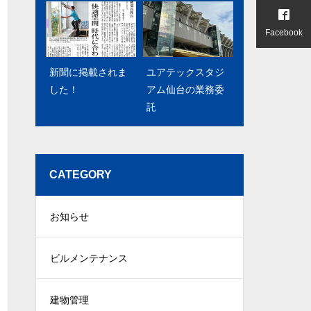
Facebook
安心安全快適・選
モアイズのロゴ～
新聞に掲載されま
ばれるアパートづ
ユアテックスタジ
隠れモアイ～
した！
くりのお手伝い
アム仙台の業務委
託
CATEGORY
お知らせ
ビルメンテナンス
建物管理