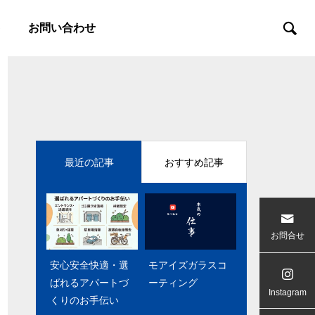
お問い合わせ
最近の記事
おすすめ記事
お問合せ
安心安全快適・選
SDGｓ温水除草シ
モアイズガラスコ
モアイ君
ばれるアパートづ
ステム採用
ーティング
Instagram
くりのお手伝い